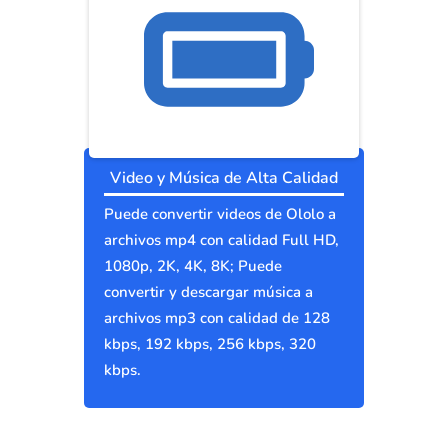
Video y Música de Alta Calidad
Puede convertir videos de Ololo a
archivos mp4 con calidad Full HD,
1080p, 2K, 4K, 8K; Puede
convertir y descargar música a
archivos mp3 con calidad de 128
kbps, 192 kbps, 256 kbps, 320
kbps.