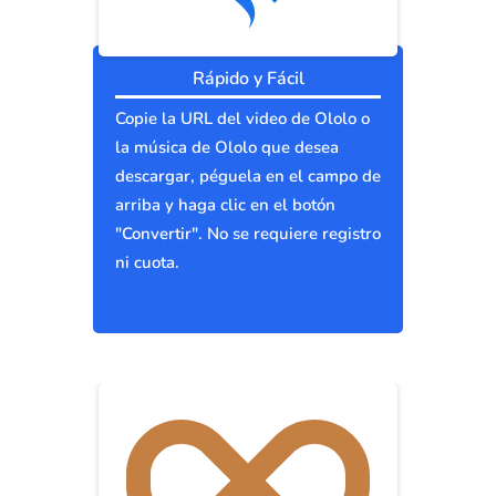
Rápido y Fácil
Copie la URL del video de Ololo o
la música de Ololo que desea
descargar, péguela en el campo de
arriba y haga clic en el botón
"Convertir". No se requiere registro
ni cuota.