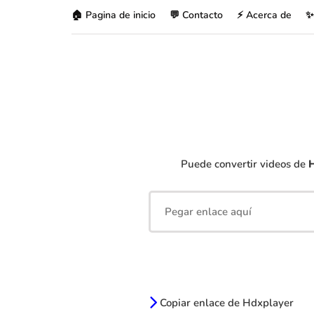
🏠 Pagina de inicio
💬 Contacto
⚡ Acerca de
✨
Puede convertir videos de
H
Copiar enlace de Hdxplayer