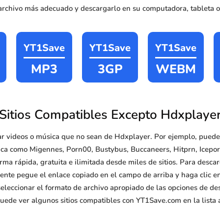
archivo más adecuado y descargarlo en su computadora, tableta o 
YT1Save
YT1Save
YT1Save
MP3
3GP
WEBM
Sitios Compatibles Excepto Hdxplaye
r videos o música que no sean de Hdxplayer. Por ejemplo, pued
sica como Migennes, Porn00, Bustybus, Buccaneers, Hitprn, Icepor
a rápida, gratuita e ilimitada desde miles de sitios. Para desca
ente pegue el enlace copiado en el campo de arriba y haga clic en
eleccionar el formato de archivo apropiado de las opciones de des
uede ver algunos sitios compatibles con YT1Save.com en la lista 