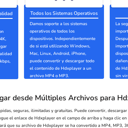
Todos los Sistemas Operativos
alidad
Damos soporte a los sistemas
La seg
operativos de todos los
import
on
dispositivos. Independientemente
Despué
 4K,
de si está utilizando Windows,
import
rgar
Mac, Linux, Android, iPhone,
dispos
alidad
puede convertir y descargar todo
dañen.
 kbps,
el contenido de Hdxplayer a un
de Hdx
archivo MP4 o MP3.
sin vir
gar desde Múltiples Archivos para Hd
pidas, seguras, ilimitadas y gratuitas. Puede convertir, descarga
egue el enlace de Hdxplayer en el campo de arriba y haga clic en 
rará que su archivo de Hdxplayer se ha convertido a MP4, MP3,