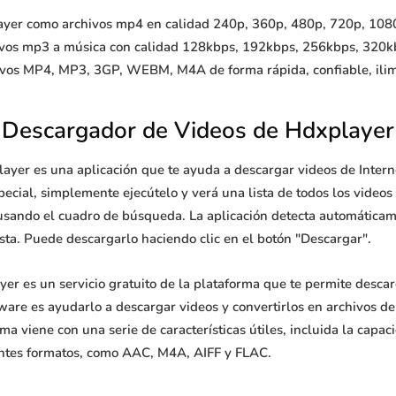
yer como archivos mp4 en calidad 240p, 360p, 480p, 720p, 1080p,
ivos mp3 a música con calidad 128kbps, 192kbps, 256kbps, 320k
ivos MP4, MP3, 3GP, WEBM, M4A de forma rápida, confiable, ilimi
Descargador de Videos de Hdxplayer
ayer es una aplicación que te ayuda a descargar videos de Inter
ecial, simplemente ejecútelo y verá una lista de todos los videos
usando el cuadro de búsqueda. La aplicación detecta automáticame
sta. Puede descargarlo haciendo clic en el botón "Descargar".
r es un servicio gratuito de la plataforma que te permite descar
tware es ayudarlo a descargar videos y convertirlos en archivos d
ama viene con una serie de características útiles, incluida la ca
erentes formatos, como AAC, M4A, AIFF y FLAC.