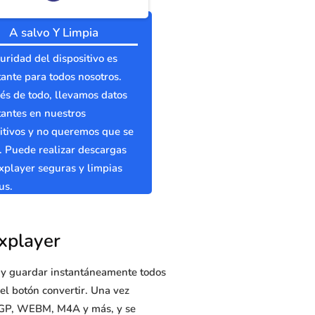
A salvo Y Limpia
uridad del dispositivo es
ante para todos nosotros.
s de todo, llevamos datos
antes en nuestros
itivos y no queremos que se
 Puede realizar descargas
player seguras y limpias
us.
xplayer
r y guardar instantáneamente todos
el botón convertir. Una vez
 3GP, WEBM, M4A y más, y se