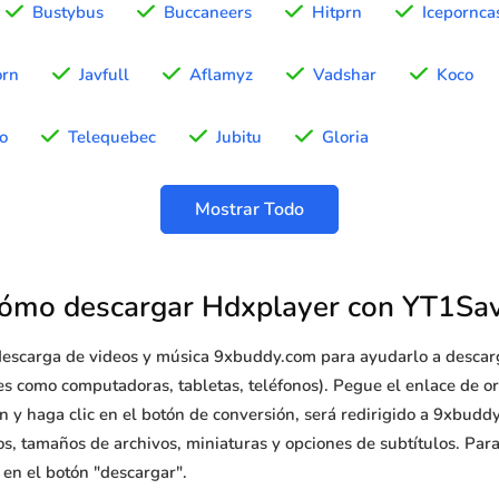
Bustybus
Buccaneers
Hitprn
Icepornca
orn
Javfull
Aflamyz
Vadshar
Koco
o
Telequebec
Jubitu
Gloria
Mostrar Todo
ómo descargar Hdxplayer con YT1Sa
e descarga de videos y música 9xbuddy.com para ayudarlo a desca
ntes como computadoras, tabletas, teléfonos). Pegue el enlace de o
 y haga clic en el botón de conversión, será redirigido a 9xbuddy
ivos, tamaños de archivos, miniaturas y opciones de subtítulos. Par
 en el botón "descargar".