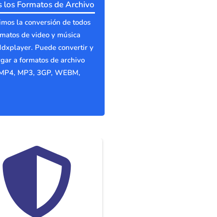
 los Formatos de Archivo
mos la conversión de todos
rmatos de video y música
dxplayer. Puede convertir y
gar a formatos de archivo
MP4, MP3, 3GP, WEBM,