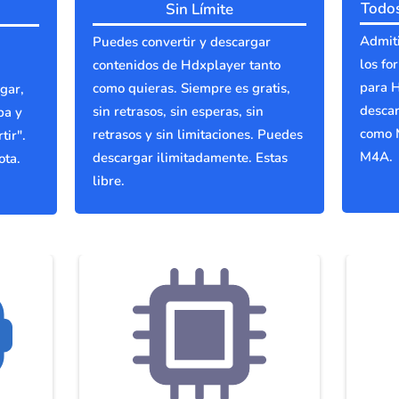
Todos
Sin Límite
Admiti
Puedes convertir y descargar
los fo
contenidos de Hdxplayer tanto
para H
como quieras. Siempre es gratis,
gar,
descar
sin retrasos, sin esperas, sin
ba y
como 
retrasos y sin limitaciones. Puedes
tir".
M4A.
descargar ilimitadamente. Estas
ota.
libre.