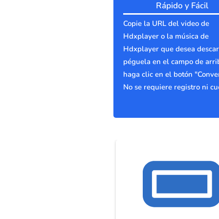
Rápido y Fácil
Copie la URL del video de
Hdxplayer o la música de
Hdxplayer que desea descar
péguela en el campo de arri
haga clic en el botón "Conver
No se requiere registro ni cu