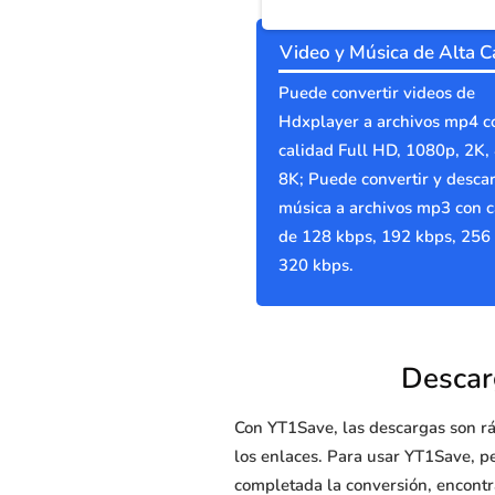
Video y Música de Alta C
Puede convertir videos de
Hdxplayer a archivos mp4 c
calidad Full HD, 1080p, 2K,
8K; Puede convertir y desca
música a archivos mp3 con c
de 128 kbps, 192 kbps, 256
320 kbps.
Descar
Con YT1Save, las descargas son rá
los enlaces. Para usar YT1Save, p
completada la conversión, encont