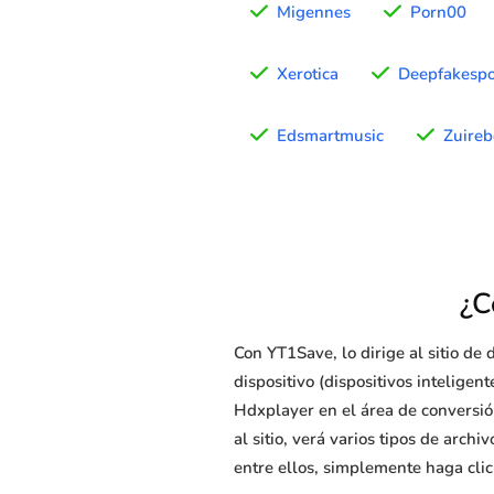
Migennes
Porn00
Xerotica
Deepfakesp
Edsmartmusic
Zuireb
¿C
Con YT1Save, lo dirige al sitio d
dispositivo (dispositivos intelige
Hdxplayer en el área de conversión
al sitio, verá varios tipos de arch
entre ellos, simplemente haga clic