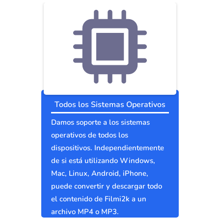
Todos los Sistemas Operativos
Damos soporte a los sistemas
operativos de todos los
dispositivos. Independientemente
de si está utilizando Windows,
Mac, Linux, Android, iPhone,
puede convertir y descargar todo
el contenido de Filmi2k a un
archivo MP4 o MP3.