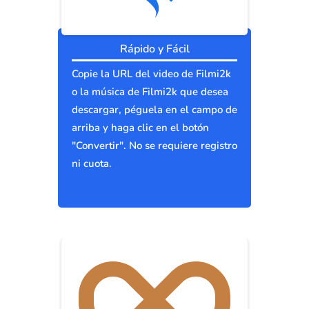
Rápido y Fácil
Copie la URL del video de Filmi2k
o la música de Filmi2k que desea
descargar, péguela en el campo de
arriba y haga clic en el botón
"Convertir". No se requiere registro
ni cuota.