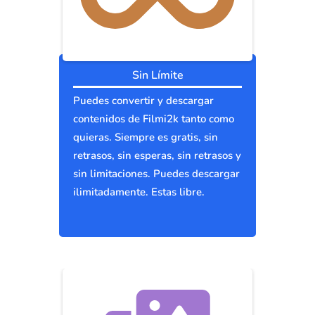
Sin Límite
Puedes convertir y descargar
contenidos de Filmi2k tanto como
quieras. Siempre es gratis, sin
retrasos, sin esperas, sin retrasos y
sin limitaciones. Puedes descargar
ilimitadamente. Estas libre.