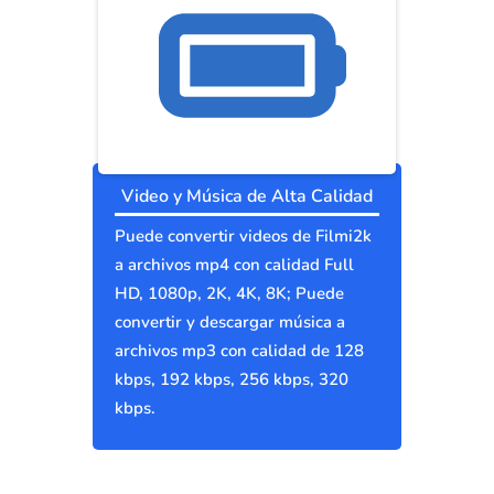
Video y Música de Alta Calidad
Puede convertir videos de Filmi2k
a archivos mp4 con calidad Full
HD, 1080p, 2K, 4K, 8K; Puede
convertir y descargar música a
archivos mp3 con calidad de 128
kbps, 192 kbps, 256 kbps, 320
kbps.