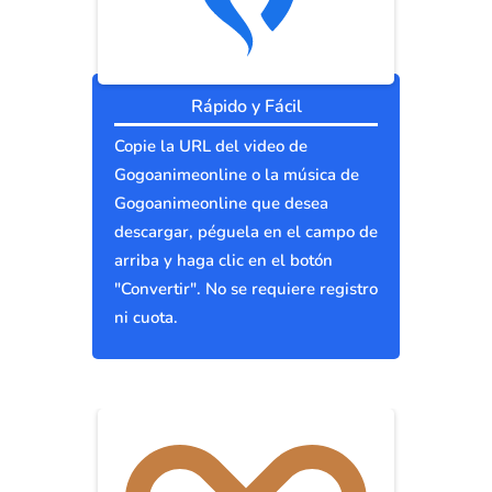
Rápido y Fácil
Copie la URL del video de
Gogoanimeonline o la música de
Gogoanimeonline que desea
descargar, péguela en el campo de
arriba y haga clic en el botón
"Convertir". No se requiere registro
ni cuota.