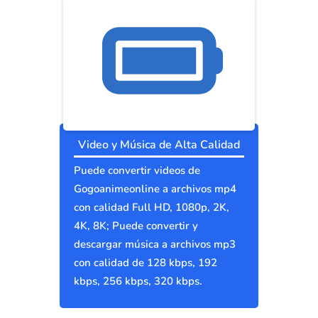
Video y Música de Alta Calidad
Puede convertir videos de
Gogoanimeonline a archivos mp4
con calidad Full HD, 1080p, 2K,
4K, 8K; Puede convertir y
descargar música a archivos mp3
con calidad de 128 kbps, 192
kbps, 256 kbps, 320 kbps.