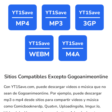
YT1Save
YT1Save
YT1Save
MP4
MP3
3GP
YT1Save
YT1Save
WEBM
M4A
Sitios Compatibles Excepto Gogoanimeonline
Con YT1Save.com, puede descargar videos o música que no
sean de Gogoanimeonline. Por ejemplo, puede descargar
mp3 o mp4 desde sitios para compartir videos y música
como Comicbooknerdp, Quatvn, Uploadingsite, Imgur.Io,