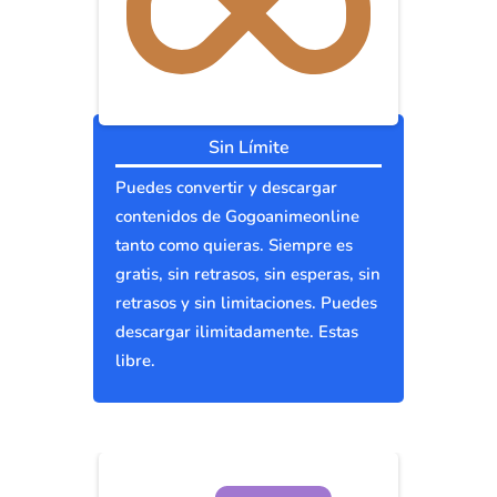
Sin Límite
Puedes convertir y descargar
contenidos de Gogoanimeonline
tanto como quieras. Siempre es
gratis, sin retrasos, sin esperas, sin
retrasos y sin limitaciones. Puedes
descargar ilimitadamente. Estas
libre.