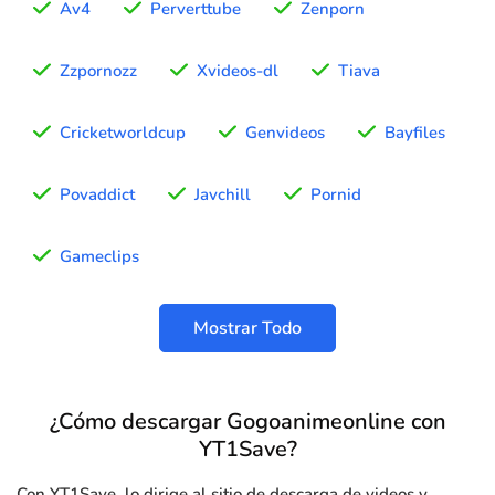
Av4
Perverttube
Zenporn
Zzpornozz
Xvideos-dl
Tiava
Cricketworldcup
Genvideos
Bayfiles
Povaddict
Javchill
Pornid
Gameclips
Mostrar Todo
¿Cómo descargar Gogoanimeonline con
YT1Save?
Con YT1Save, lo dirige al sitio de descarga de videos y