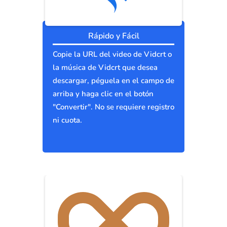
Rápido y Fácil
Copie la URL del video de Vidcrt o
la música de Vidcrt que desea
descargar, péguela en el campo de
arriba y haga clic en el botón
"Convertir". No se requiere registro
ni cuota.