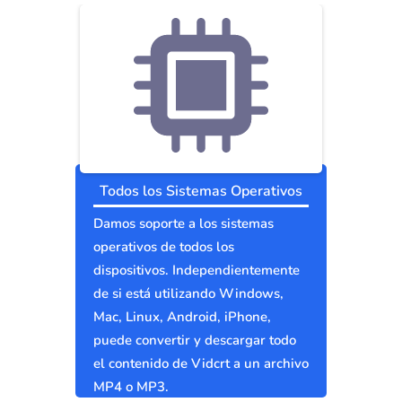
Todos los Sistemas Operativos
Damos soporte a los sistemas
operativos de todos los
dispositivos. Independientemente
de si está utilizando Windows,
Mac, Linux, Android, iPhone,
puede convertir y descargar todo
el contenido de Vidcrt a un archivo
MP4 o MP3.