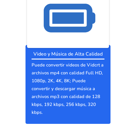
Video y Música de Alta Calidad
Puede convertir videos de Vidcrt a
archivos mp4 con calidad Full HD,
1080p, 2K, 4K, 8K; Puede
convertir y descargar música a
archivos mp3 con calidad de 128
kbps, 192 kbps, 256 kbps, 320
kbps.