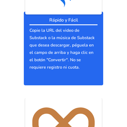
Rápido y Fácil
Copie la URL del video de
Substack o la música de Substack
que desea descargar, péguela en
el campo de arriba y haga clic en
el botón "Convertir". No se
requiere registro ni cuota.