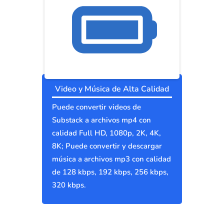
Video y Música de Alta Calidad
Puede convertir videos de
Substack a archivos mp4 con
calidad Full HD, 1080p, 2K, 4K,
8K; Puede convertir y descargar
música a archivos mp3 con calidad
de 128 kbps, 192 kbps, 256 kbps,
320 kbps.