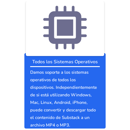
Todos los Sistemas Operativos
Damos soporte a los sistemas
operativos de todos los
dispositivos. Independientemente
de si está utilizando Windows,
Mac, Linux, Android, iPhone,
puede convertir y descargar todo
el contenido de Substack a un
archivo MP4 o MP3.