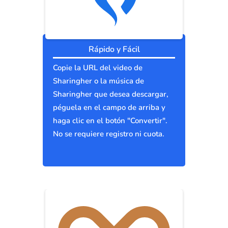
Rápido y Fácil
Copie la URL del video de
Sharingher o la música de
Sharingher que desea descargar,
péguela en el campo de arriba y
haga clic en el botón "Convertir".
No se requiere registro ni cuota.