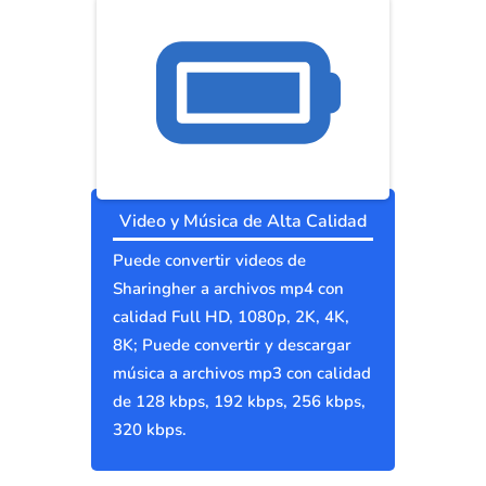
Video y Música de Alta Calidad
Puede convertir videos de
Sharingher a archivos mp4 con
calidad Full HD, 1080p, 2K, 4K,
8K; Puede convertir y descargar
música a archivos mp3 con calidad
de 128 kbps, 192 kbps, 256 kbps,
320 kbps.