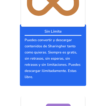
Sin Límite
Puedes convertir y descargar
contenidos de Sharingher tanto
como quieras. Siempre es gratis,
sin retrasos, sin esperas, sin
retrasos y sin limitaciones. Puedes
descargar ilimitadamente. Estas
libre.