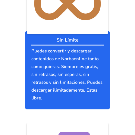
Sin Límite
Puedes convertir y descargar
contenidos de Norbaonline tanto
como quieras. Siempre es gratis,
sin retrasos, sin esperas, sin
retrasos y sin limitaciones. Puedes
descargar ilimitadamente. Estas
libre.