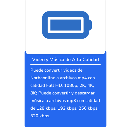
Video y Música de Alta Calidad
Puede convertir videos de
Norbaonline a archivos mp4 con
calidad Full HD, 1080p, 2K, 4K,
8K; Puede convertir y descargar
música a archivos mp3 con calidad
de 128 kbps, 192 kbps, 256 kbps,
320 kbps.