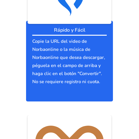
Rápido y Fácil
Copie la URL del video de
Norbaonline o la música de
Norbaonline que desea descargar,
péguela en el campo de arriba y
haga clic en el botón "Convertir".
No se requiere registro ni cuota.