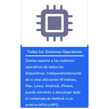
Todos los Sistemas Operativos
Damos soporte a los sistemas
operativos de todos los
dispositivos. Independientemente
de si está utilizando Windows,
Mac, Linux, Android, iPhone,
puede convertir y descargar todo
el contenido de Netfuck a un
archivo MP4 o MP3.