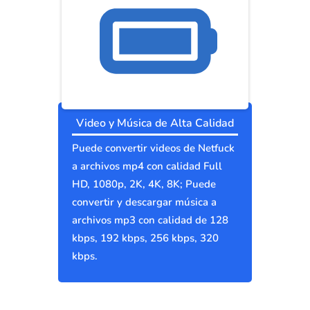
Video y Música de Alta Calidad
Puede convertir videos de Netfuck
a archivos mp4 con calidad Full
HD, 1080p, 2K, 4K, 8K; Puede
convertir y descargar música a
archivos mp3 con calidad de 128
kbps, 192 kbps, 256 kbps, 320
kbps.