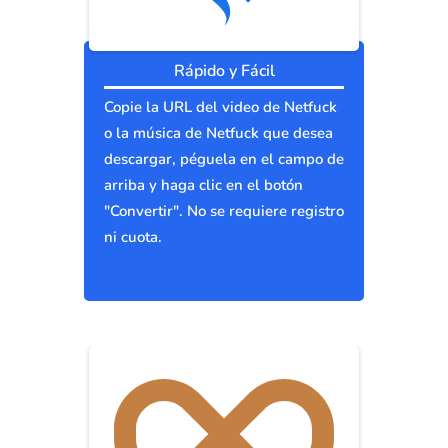
Rápido y Fácil
Copie la URL del video de Netfuck
o la música de Netfuck que desea
descargar, péguela en el campo de
arriba y haga clic en el botón
"Convertir". No se requiere registro
ni cuota.