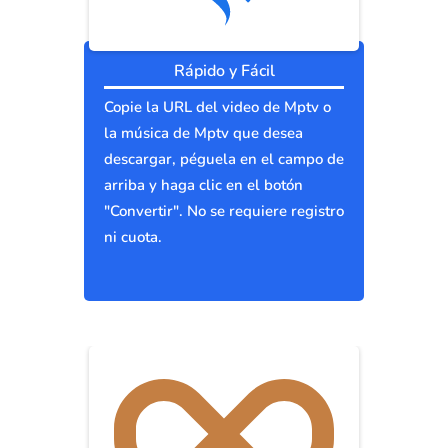
Rápido y Fácil
Copie la URL del video de Mptv o
la música de Mptv que desea
descargar, péguela en el campo de
arriba y haga clic en el botón
"Convertir". No se requiere registro
ni cuota.