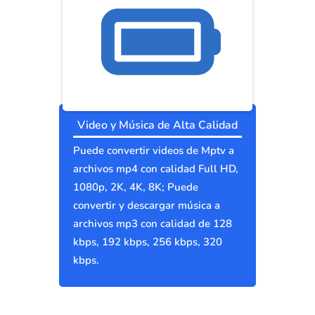
Video y Música de Alta Calidad
Puede convertir videos de Mptv a
archivos mp4 con calidad Full HD,
1080p, 2K, 4K, 8K; Puede
convertir y descargar música a
archivos mp3 con calidad de 128
kbps, 192 kbps, 256 kbps, 320
kbps.