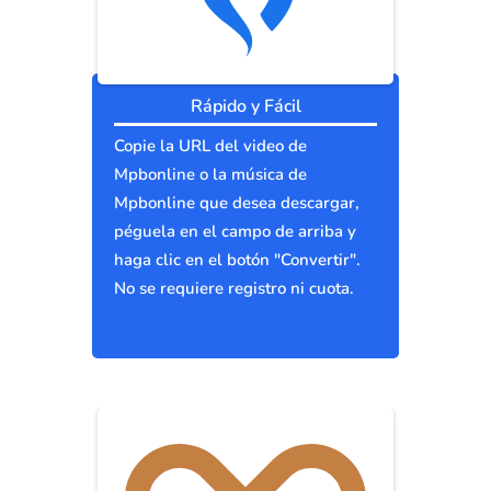
Rápido y Fácil
Copie la URL del video de
Mpbonline o la música de
Mpbonline que desea descargar,
péguela en el campo de arriba y
haga clic en el botón "Convertir".
No se requiere registro ni cuota.