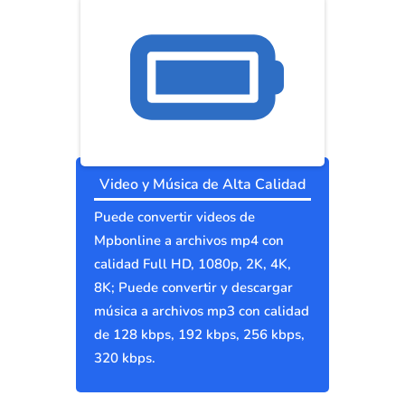
Video y Música de Alta Calidad
Puede convertir videos de
Mpbonline a archivos mp4 con
calidad Full HD, 1080p, 2K, 4K,
8K; Puede convertir y descargar
música a archivos mp3 con calidad
de 128 kbps, 192 kbps, 256 kbps,
320 kbps.