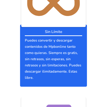
Sin Límite
Puedes convertir y descargar
contenidos de Mpbonline tanto
como quieras. Siempre es gratis,
sin retrasos, sin esperas, sin
retrasos y sin limitaciones. Puedes
descargar ilimitadamente. Estas
libre.