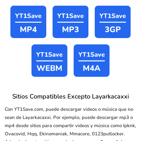
YT1Save
YT1Save
YT1Save
MP4
MP3
3GP
YT1Save
YT1Save
WEBM
M4A
Sitios Compatibles Excepto Layarkacaxxi
Con YT1Save.com, puede descargar videos o música que no
sean de Layarkacaxxi. Por ejemplo, puede descargar mp3 o
mp4 desde sitios para compartir videos y música como Ipknk,
Ovacovid, Hqq, Ekinomaniak, Mmacore, 0123putlocker.