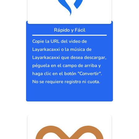
Rápido y Fácil
Copie la URL del video de
Layarkacaxxi o la música de
Layarkacaxxi que desea descargar,
péguela en el campo de arriba y
haga clic en el botón "Convertir".
No se requiere registro ni cuota.