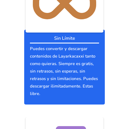
Sin Límite
Puedes convertir y descargar
contenidos de Layarkacaxxi tanto
como quieras. Siempre es gratis,
sin retrasos, sin esperas, sin
retrasos y sin limitaciones. Puedes
descargar ilimitadamente. Estas
libre.