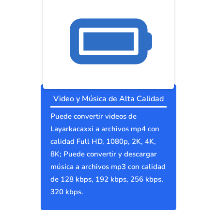
Video y Música de Alta Calidad
Puede convertir videos de
Layarkacaxxi a archivos mp4 con
calidad Full HD, 1080p, 2K, 4K,
8K; Puede convertir y descargar
música a archivos mp3 con calidad
de 128 kbps, 192 kbps, 256 kbps,
320 kbps.