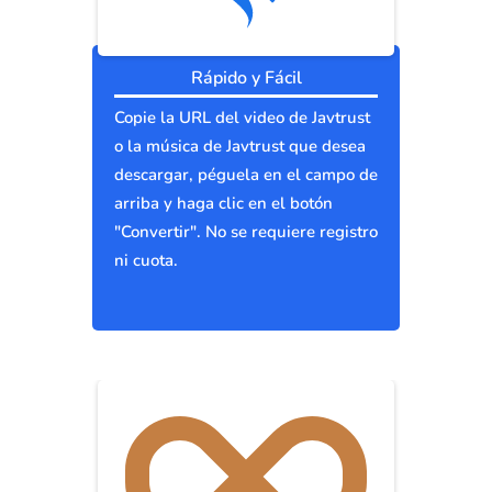
Rápido y Fácil
Copie la URL del video de Javtrust
o la música de Javtrust que desea
descargar, péguela en el campo de
arriba y haga clic en el botón
"Convertir". No se requiere registro
ni cuota.