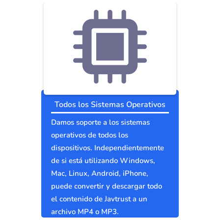
Todos los Sistemas Operativos
Damos soporte a los sistemas
operativos de todos los
dispositivos. Independientemente
de si está utilizando Windows,
Mac, Linux, Android, iPhone,
puede convertir y descargar todo
el contenido de Javtrust a un
archivo MP4 o MP3.