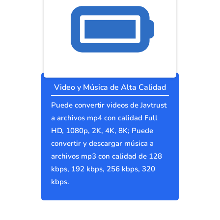
Video y Música de Alta Calidad
Puede convertir videos de Javtrust
a archivos mp4 con calidad Full
HD, 1080p, 2K, 4K, 8K; Puede
convertir y descargar música a
archivos mp3 con calidad de 128
kbps, 192 kbps, 256 kbps, 320
kbps.