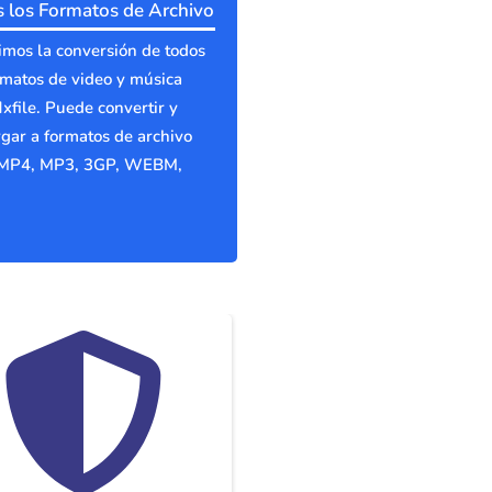
 los Formatos de Archivo
mos la conversión de todos
rmatos de video y música
xfile. Puede convertir y
gar a formatos de archivo
MP4, MP3, 3GP, WEBM,