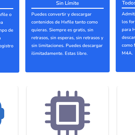
Todos
Sin Límite
Admiti
Puedes convertir y descargar
file o
los fo
contenidos de Hxfile tanto como
ea
para H
quieras. Siempre es gratis, sin
ampo de
descar
retrasos, sin esperas, sin retrasos y
n
como 
sin limitaciones. Puedes descargar
egistro
M4A.
ilimitadamente. Estas libre.