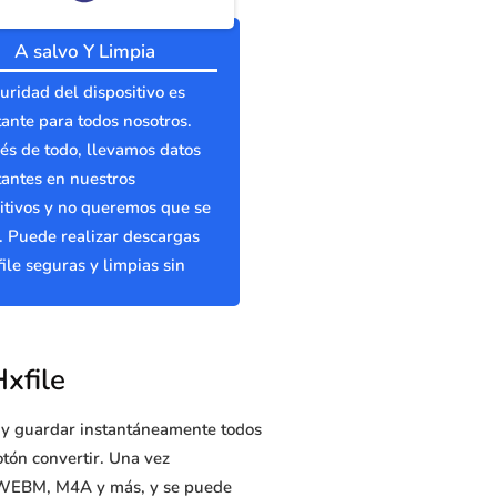
A salvo Y Limpia
uridad del dispositivo es
ante para todos nosotros.
s de todo, llevamos datos
antes en nuestros
itivos y no queremos que se
 Puede realizar descargas
ile seguras y limpias sin
xfile
r y guardar instantáneamente todos
otón convertir. Una vez
, WEBM, M4A y más, y se puede