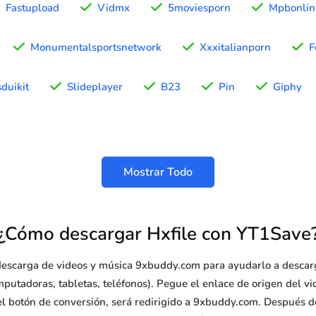
Fastupload
Vidmx
5moviesporn
Mpbonlin
Monumentalsportsnetwork
Xxxitalianporn
F
duikit
Slideplayer
B23
Pin
Giphy
Mostrar Todo
¿Cómo descargar Hxfile con YT1Save
e descarga de videos y música 9xbuddy.com para ayudarlo a descarg
mputadoras, tabletas, teléfonos). Pegue el enlace de origen del vi
l botón de conversión, será redirigido a 9xbuddy.com. Después de q