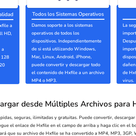
Todos los Sistemas Operativos
alidad
Damos soporte a los sistemas
La seg
file a
operativos de todos los
import
ll HD,
dispositivos. Independientemente
Despué
de si está utilizando Windows,
import
 a
Mac, Linux, Android, iPhone,
dispos
e 128
puede convertir y descargar todo
dañen.
320
el contenido de Hxfile a un archivo
de Hxf
MP4 o MP3.
virus.
argar desde Múltiples Archivos para H
pidas, seguras, ilimitadas y gratuitas. Puede convertir, descarga
gue el enlace de Hxfile en el campo de arriba y haga clic en el b
rará que su archivo de Hxfile se ha convertido a MP4, MP3, 3GP