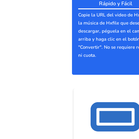
Rápido y Fácil
Copie la URL del video de Hx
la música de Hxfile que des
descargar, péguela en el c
arriba y haga clic en el botó
"Convertir". No se requiere r
ni cuota.