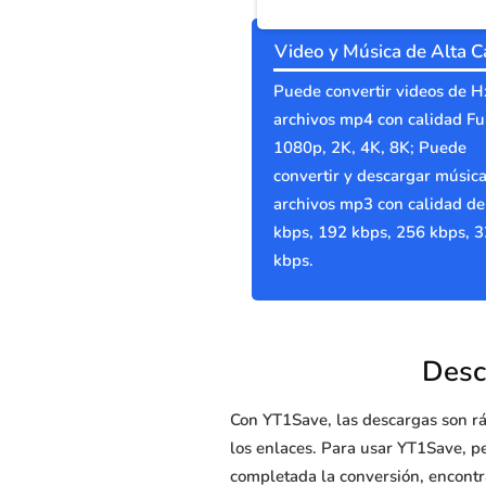
Video y Música de Alta C
Puede convertir videos de Hx
archivos mp4 con calidad Fu
1080p, 2K, 4K, 8K; Puede
convertir y descargar música
archivos mp3 con calidad d
kbps, 192 kbps, 256 kbps, 
kbps.
Desc
Con YT1Save, las descargas son rá
los enlaces. Para usar YT1Save, pe
completada la conversión, encont