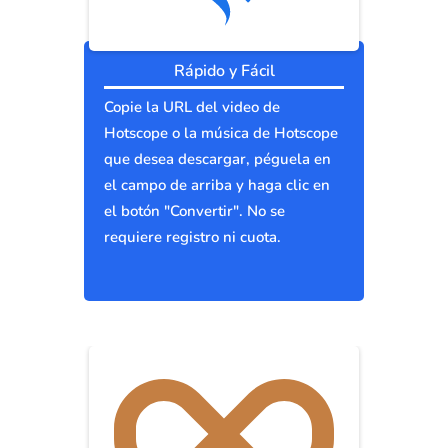
Rápido y Fácil
Copie la URL del video de
Hotscope o la música de Hotscope
que desea descargar, péguela en
el campo de arriba y haga clic en
el botón "Convertir". No se
requiere registro ni cuota.