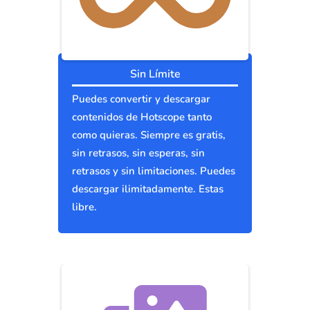
Sin Límite
Puedes convertir y descargar
contenidos de Hotscope tanto
como quieras. Siempre es gratis,
sin retrasos, sin esperas, sin
retrasos y sin limitaciones. Puedes
descargar ilimitadamente. Estas
libre.