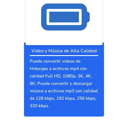
Video y Música de Alta Calidad
Puede convertir videos de
Hotscope a archivos mp4 con
calidad Full HD, 1080p, 2K, 4K,
8K; Puede convertir y descargar
música a archivos mp3 con calidad
de 128 kbps, 192 kbps, 256 kbps,
320 kbps.