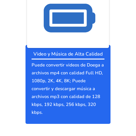
Video y Música de Alta Calidad
Puede convertir videos de Doega a
archivos mp4 con calidad Full HD,
1080p, 2K, 4K, 8K; Puede
convertir y descargar música a
archivos mp3 con calidad de 128
kbps, 192 kbps, 256 kbps, 320
kbps.