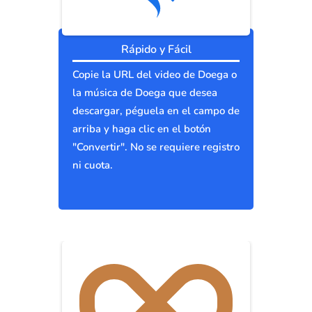
Rápido y Fácil
Copie la URL del video de Doega o
la música de Doega que desea
descargar, péguela en el campo de
arriba y haga clic en el botón
"Convertir". No se requiere registro
ni cuota.