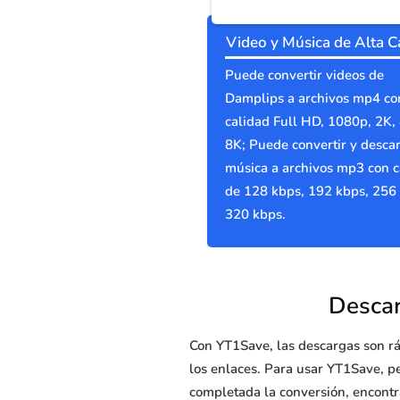
Video y Música de Alta C
Puede convertir videos de
Damplips a archivos mp4 co
calidad Full HD, 1080p, 2K,
8K; Puede convertir y desca
música a archivos mp3 con c
de 128 kbps, 192 kbps, 256
320 kbps.
Descar
Con YT1Save, las descargas son rá
los enlaces. Para usar YT1Save, p
completada la conversión, encont