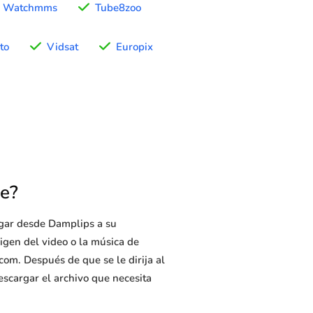
Watchmms
Tube8zoo
to
Vidsat
Europix
e?
rgar desde Damplips a su
rigen del video o la música de
com. Después de que se le dirija al
descargar el archivo que necesita