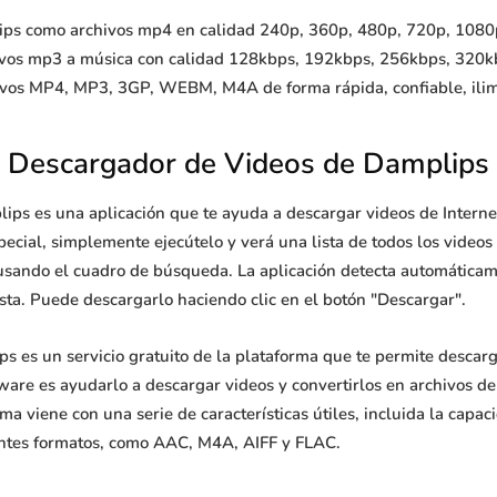
ps como archivos mp4 en calidad 240p, 360p, 480p, 720p, 1080p, 
ivos mp3 a música con calidad 128kbps, 192kbps, 256kbps, 320k
ivos MP4, MP3, 3GP, WEBM, M4A de forma rápida, confiable, ilimi
Descargador de Videos de Damplips
ips es una aplicación que te ayuda a descargar videos de Intern
ecial, simplemente ejecútelo y verá una lista de todos los videos
usando el cuadro de búsqueda. La aplicación detecta automáticame
sta. Puede descargarlo haciendo clic en el botón "Descargar".
 es un servicio gratuito de la plataforma que te permite descarg
tware es ayudarlo a descargar videos y convertirlos en archivos d
ama viene con una serie de características útiles, incluida la ca
erentes formatos, como AAC, M4A, AIFF y FLAC.