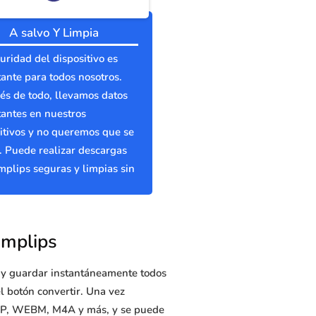
A salvo Y Limpia
uridad del dispositivo es
ante para todos nosotros.
s de todo, llevamos datos
antes en nuestros
itivos y no queremos que se
 Puede realizar descargas
plips seguras y limpias sin
amplips
r y guardar instantáneamente todos
l botón convertir. Una vez
3GP, WEBM, M4A y más, y se puede