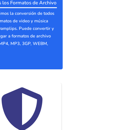
 los Formatos de Archivo
mos la conversión de todos
rmatos de video y música
amplips. Puede convertir y
gar a formatos de archivo
MP4, MP3, 3GP, WEBM,