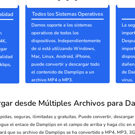
Todos los Sistemas Operativos
alidad
Damos soporte a los sistemas
La seg
operativos de todos los
import
n
dispositivos. Independientemente
Despué
 4K,
de si está utilizando Windows,
import
rgar
Mac, Linux, Android, iPhone,
dispos
alidad
puede convertir y descargar todo
dañen.
 kbps,
el contenido de Damplips a un
de Dam
archivo MP4 o MP3.
virus.
gar desde Múltiples Archivos para D
pidas, seguras, ilimitadas y gratuitas. Puede convertir, descarga
egue el enlace de Damplips en el campo de arriba y haga clic en e
rará que su archivo de Damplips se ha convertido a MP4, MP3, 