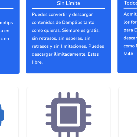
Todos
Sin Límite
Admiti
Puedes convertir y descargar
los fo
contenidos de Damplips tanto
mplips
para D
como quieras. Siempre es gratis,
la en
descar
sin retrasos, sin esperas, sin
ic en
como 
retrasos y sin limitaciones. Puedes
M4A.
descargar ilimitadamente. Estas
libre.