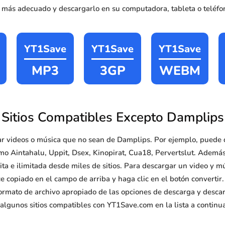
o más adecuado y descargarlo en su computadora, tableta o teléfon
YT1Save
YT1Save
YT1Save
MP3
3GP
WEBM
Sitios Compatibles Excepto Damplips
 videos o música que no sean de Damplips. Por ejemplo, puede 
mo Aintahalu, Uppit, Dsex, Kinopirat, Cua18, Pervertslut. Además
a e ilimitada desde miles de sitios. Para descargar un video y m
e copiado en el campo de arriba y haga clic en el botón convertir
ormato de archivo apropiado de las opciones de descarga y descarg
algunos sitios compatibles con YT1Save.com en la lista a continu