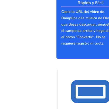
Rápido y Fácil
Copie la URL del video de
Damplips o la música de Da
que desea descargar, pégue
el campo de arriba y haga cl
el botón "Convertir". No se
requiere registro ni cuota.