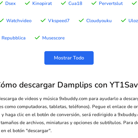
Dsex
Kinopirat
Cua18
Pervertslut
Watchvideo
Vkspeed7
Cloudyouku
Uloz
Repubblica
Musescore
Mostrar Todo
Cómo descargar Damplips con YT1Sav
e descarga de videos y música 9xbuddy.com para ayudarlo a desca
ntes como computadoras, tabletas, teléfonos). Pegue el enlace de o
y haga clic en el botón de conversión, será redirigido a 9xbuddy.
s, tamaños de archivos, miniaturas y opciones de subtítulos. Para 
 en el botón "descargar".