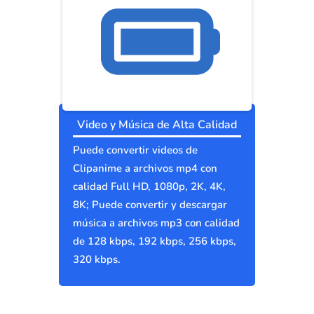
Video y Música de Alta Calidad
Puede convertir videos de
Clipanime a archivos mp4 con
calidad Full HD, 1080p, 2K, 4K,
8K; Puede convertir y descargar
música a archivos mp3 con calidad
de 128 kbps, 192 kbps, 256 kbps,
320 kbps.