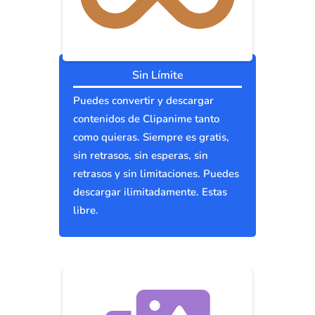
Sin Límite
Puedes convertir y descargar
contenidos de Clipanime tanto
como quieras. Siempre es gratis,
sin retrasos, sin esperas, sin
retrasos y sin limitaciones. Puedes
descargar ilimitadamente. Estas
libre.