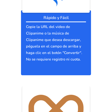
Rápido y Fácil
Copie la URL del video de
Clipanime o la música de
Clipanime que desea descargar,
péguela en el campo de arriba y
haga clic en el botón "Convertir".
No se requiere registro ni cuota.