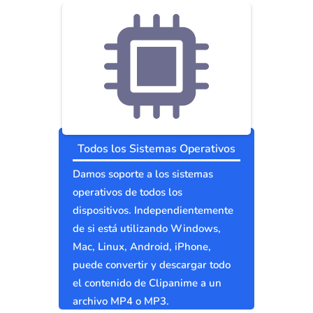
Todos los Sistemas Operativos
Damos soporte a los sistemas
operativos de todos los
dispositivos. Independientemente
de si está utilizando Windows,
Mac, Linux, Android, iPhone,
puede convertir y descargar todo
el contenido de Clipanime a un
archivo MP4 o MP3.