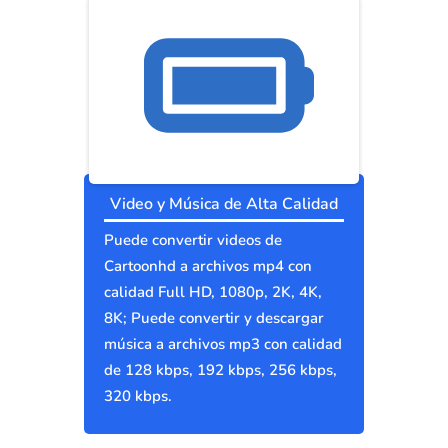
Video y Música de Alta Calidad
Puede convertir videos de
Cartoonhd a archivos mp4 con
calidad Full HD, 1080p, 2K, 4K,
8K; Puede convertir y descargar
música a archivos mp3 con calidad
de 128 kbps, 192 kbps, 256 kbps,
320 kbps.