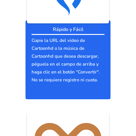
Rápido y Fácil
Copie la URL del video de
Cartoonhd o la música de
Cartoonhd que desea descargar,
péguela en el campo de arriba y
haga clic en el botón "Convertir".
No se requiere registro ni cuota.