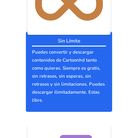
Sin Límite
Puedes convertir y descargar
contenidos de Cartoonhd tanto
como quieras. Siempre es gratis,
sin retrasos, sin esperas, sin
retrasos y sin limitaciones. Puedes
descargar ilimitadamente. Estas
libre.