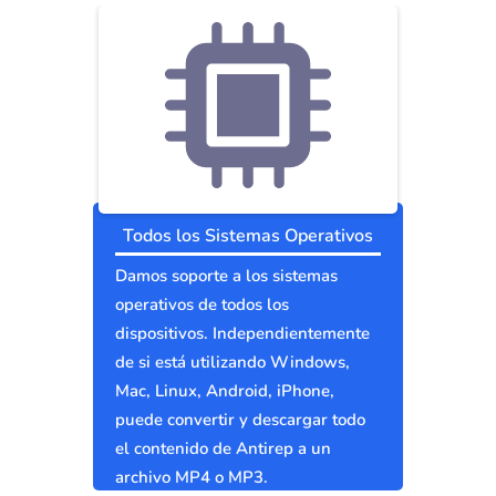
Todos los Sistemas Operativos
Damos soporte a los sistemas
operativos de todos los
dispositivos. Independientemente
de si está utilizando Windows,
Mac, Linux, Android, iPhone,
puede convertir y descargar todo
el contenido de Antirep a un
archivo MP4 o MP3.