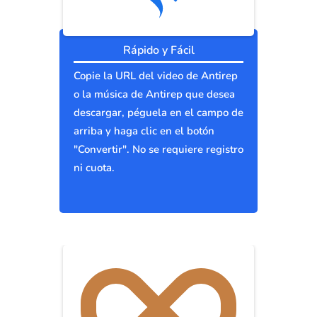
Rápido y Fácil
Copie la URL del video de Antirep
o la música de Antirep que desea
descargar, péguela en el campo de
arriba y haga clic en el botón
"Convertir". No se requiere registro
ni cuota.