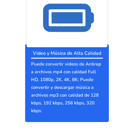
Video y Música de Alta Calidad
Puede convertir videos de Antirep
a archivos mp4 con calidad Full
HD, 1080p, 2K, 4K, 8K; Puede
convertir y descargar música a
archivos mp3 con calidad de 128
kbps, 192 kbps, 256 kbps, 320
kbps.