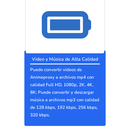
Video y Música de Alta Calidad
Puede convertir videos de
Animeproxy a archivos mp4 con
calidad Full HD, 1080p, 2K, 4K,
8K; Puede convertir y descargar
música a archivos mp3 con calidad
de 128 kbps, 192 kbps, 256 kbps,
320 kbps.