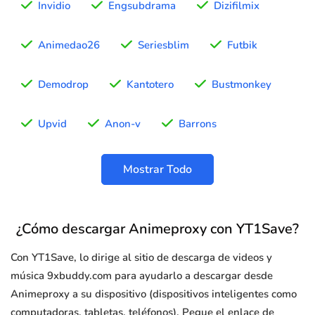
Invidio
Engsubdrama
Dizifilmix
Animedao26
Seriesblim
Futbik
Demodrop
Kantotero
Bustmonkey
Upvid
Anon-v
Barrons
Mostrar Todo
¿Cómo descargar Animeproxy con YT1Save?
Con YT1Save, lo dirige al sitio de descarga de videos y
música 9xbuddy.com para ayudarlo a descargar desde
Animeproxy a su dispositivo (dispositivos inteligentes como
computadoras, tabletas, teléfonos). Pegue el enlace de