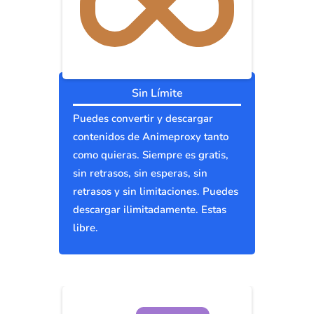
Sin Límite
Puedes convertir y descargar
contenidos de Animeproxy tanto
como quieras. Siempre es gratis,
sin retrasos, sin esperas, sin
retrasos y sin limitaciones. Puedes
descargar ilimitadamente. Estas
libre.