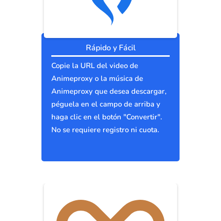
Rápido y Fácil
Copie la URL del video de
Animeproxy o la música de
Animeproxy que desea descargar,
péguela en el campo de arriba y
haga clic en el botón "Convertir".
No se requiere registro ni cuota.